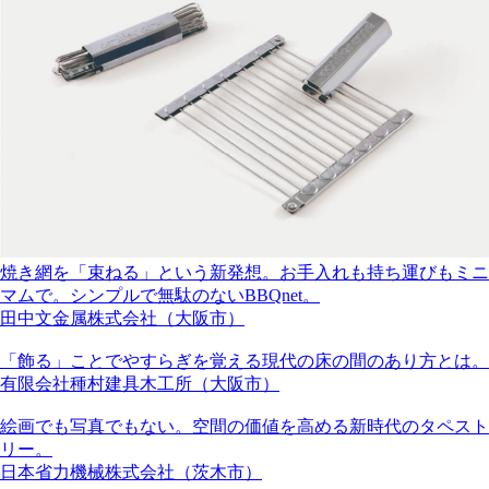
焼き網を「束ねる」という新発想。お手入れも持ち運びもミニ
マムで。シンプルで無駄のないBBQnet。
田中文金属株式会社（大阪市）
「飾る」ことでやすらぎを覚える現代の床の間のあり方とは。
有限会社種村建具木工所（大阪市）
絵画でも写真でもない。空間の価値を高める新時代のタペスト
リー。
日本省力機械株式会社（茨木市）