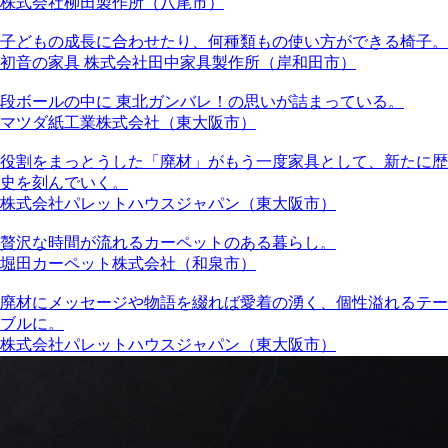
株式会社柳田製作所（八尾市）
子どもの成長に合わせたり、何種類もの使い方ができる椅子。
初音の家具 株式会社田中家具製作所（岸和田市）
段ボールの中に 東北ガンバレ！の思いが詰まっている。
マツダ紙工業株式会社（東大阪市）
役割をまっとうした「廃材」がもう一度家具として、新たに歴
史を刻んでいく。
株式会社パレットハウスジャパン（東大阪市）
贅沢な時間が流れるカーペットのある暮らし。
堀田カーペット株式会社（和泉市）
廃材にメッセージや物語を綴れば愛着の湧く、個性溢れるテー
ブルに。
株式会社パレットハウスジャパン（東大阪市）