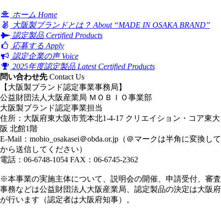
ホーム
Home
大阪製ブランドとは？
About “MADE IN OSAKA BRAND”
認定製品
Certified Products
応募する
Apply
認定企業の声
Voice
2025年度認定製品
Latest Certified Products
問い合わせ先
Contact Us
【大阪製ブランド認定事業事務局】
公益財団法人大阪産業局 ＭＯＢＩＯ事業部
大阪製ブランド認定事業担当
住所：大阪府東大阪市荒本北1-4-17 クリエイション・コア東大
阪 北館1階
E-Mail：
mobio_osakasei＠obda.or.jp
（＠マークは半角に変換して
から送信してください）
電話：06-6748-1054 FAX：06-6745-2362
※本事業の実施主体について、説明会の開催、申請受付、審査
事務などは公益財団法人大阪産業局、認定製品の決定は大阪府
が行います（認定者は大阪府知事）。