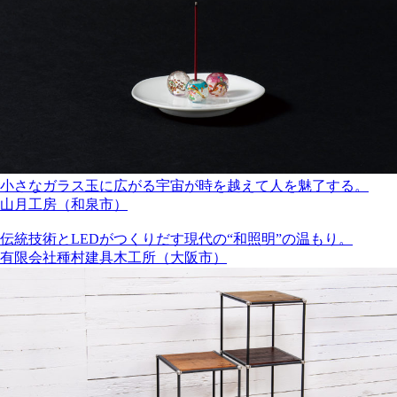
小さなガラス玉に広がる宇宙が時を越えて人を魅了する。
山月工房（和泉市）
伝統技術とLEDがつくりだす現代の“和照明”の温もり。
有限会社種村建具木工所（大阪市）