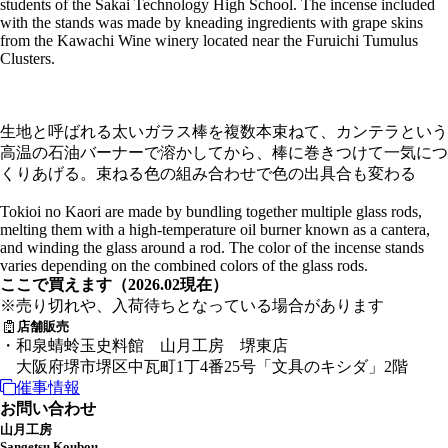
students of the Sakai Technology High School. The incense included
with the stands was made by kneading ingredients with grape skins
from the Kawachi Wine winery located near the Furuichi Tumulus
Clusters.
生地と呼ばれる太いガラス棒を複数本束ねて、カンテラという
高温の石油バーナーで溶かしてから、棒に巻きつけて一気につ
くりあげる。束ねる色の組み合わせで色の出具合も変わる
Tokioi no Kaori are made by bundling together multiple glass rods,
melting them with a high-temperature oil burner known as a cantera,
and winding the glass around a rod. The color of the incense stands
varies depending on the combined colors of the glass rods.
ここで買えます（2026.02現在）
※売り切れや、入荷待ちとなっている場合があります
店舗販売
・和泉蜻蛉玉史料館 山月工房 堺東店
大阪府堺市堺区中瓦町1丁4番25号「文具のキシダ」2階
催事情報
お問い合わせ
山月工房
Sangetsu Koubou