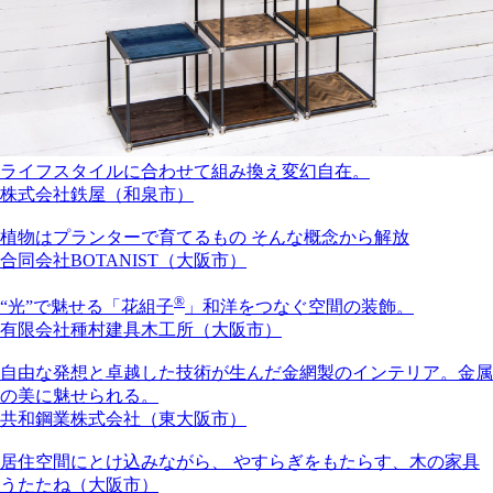
ライフスタイルに合わせて組み換え変幻自在。
株式会社鉄屋（和泉市）
植物はプランターで育てるもの そんな概念から解放
合同会社BOTANIST（大阪市）
®
“光”で魅せる「花組子
」和洋をつなぐ空間の装飾。
有限会社種村建具木工所（大阪市）
自由な発想と卓越した技術が生んだ金網製のインテリア。金属
の美に魅せられる。
共和鋼業株式会社（東大阪市）
居住空間にとけ込みながら、 やすらぎをもたらす、木の家具
うたたね（大阪市）