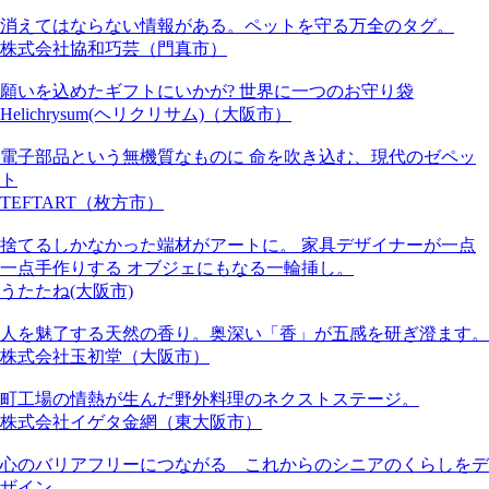
消えてはならない情報がある。ペットを守る万全のタグ。
株式会社協和巧芸（門真市）
願いを込めたギフトにいかが? 世界に一つのお守り袋
Helichrysum(ヘリクリサム)（大阪市）
電子部品という無機質なものに 命を吹き込む、現代のゼペッ
ト
TEFTART（枚方市）
捨てるしかなかった端材がアートに。 家具デザイナーが一点
一点手作りする オブジェにもなる一輪挿し。
うたたね(大阪市)
人を魅了する天然の香り。奥深い「香」が五感を研ぎ澄ます。
株式会社玉初堂（大阪市）
町工場の情熱が生んだ野外料理のネクストステージ。
株式会社イゲタ金網（東大阪市）
心のバリアフリーにつながる これからのシニアのくらしをデ
ザイン。