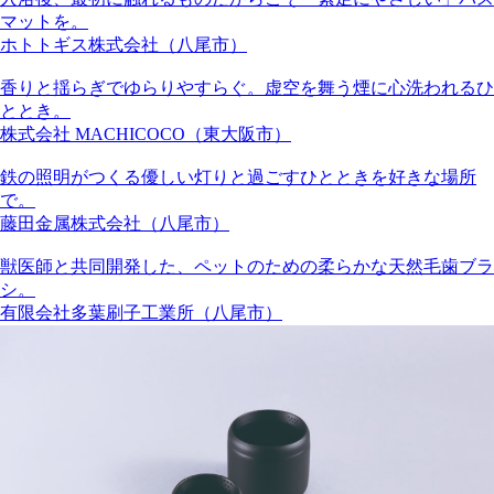
マットを。
ホトトギス株式会社（八尾市）
香りと揺らぎでゆらりやすらぐ。虚空を舞う煙に心洗われるひ
ととき。
株式会社 MACHICOCO（東大阪市）
鉄の照明がつくる優しい灯りと過ごすひとときを好きな場所
で。
藤田金属株式会社（八尾市）
獣医師と共同開発した、ペットのための柔らかな天然毛歯ブラ
シ。
有限会社多葉刷子工業所（八尾市）