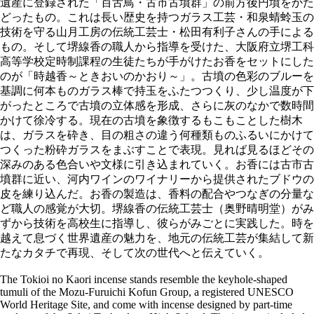
遺産に登録された「百舌鳥・古市古墳群」の前方後円墳をかた
どったもの。これは長い歴史を持つガラス工芸・和泉蜻蛉玉の
技術を守る山月工房の伝統工芸士・松田有利子さんの手による
もの。そして堺線香の職人から指導を受けた、大阪府立堺工科
高等学校定時制課程の生徒たちが手がけたお香をセットにした
のが「時越香～ときおいのかおり～」。古墳の色彩のブルーを
基調に何本ものガラス棒で持玉をふたつつくり、少し温度が下
がったところで古墳の立体感を形成、さらに灰のなかで数時間
かけて徐冷する。現在の古墳を象徴するもこもことした樹木
は、ガラスを砕き、目の粗さの違う何種類ものふるいにかけて
つくった粉砕ガラスをまぶすことで表現。見れば見るほどその
深みのある色合いや文様に引き込まれていく。お香には古市古
墳群に近い、河内ワインのワイナリーから提供されたブドウの
皮を練り込んだ。お香の製造は、香料の配合やつなぎの分量な
ど職人の感覚が大切。堺線香の伝統工芸士（奥野晴明堂）がみ
ずから技術を高校生に指導し、彼らがみごとに実践した。時を
越えて息づく世界遺産の魅力を、地元の伝統工芸が集結して新
たなカタチで再現、そして次の世代へと伝えていく。
The Tokioi no Kaori incense stands resemble the keyhole-shaped
tumuli of the Mozu-Furuichi Kofun Group, a registered UNESCO
World Heritage Site, and come with incense designed by part-time