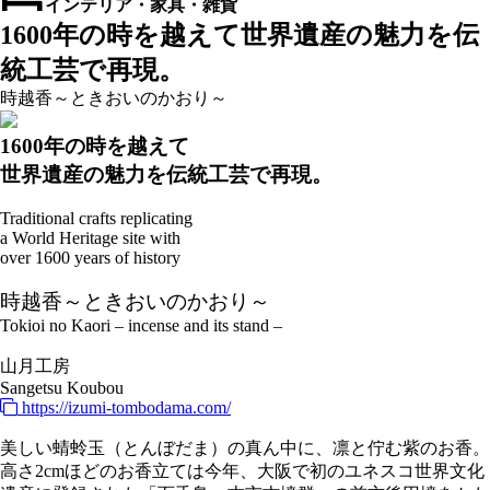
インテリア・家具・雑貨
1600年の時を越えて世界遺産の魅力を伝
統工芸で再現。
時越香～ときおいのかおり～
1600年の時を越えて
世界遺産の魅力を伝統工芸で再現。
Traditional crafts replicating
a World Heritage site with
over 1600 years of history
時越香～ときおいのかおり～
Tokioi no Kaori – incense and its stand –
山月工房
Sangetsu Koubou
https://izumi-tombodama.com/
美しい蜻蛉玉（とんぼだま）の真ん中に、凛と佇む紫のお香。
高さ2cmほどのお香立ては今年、大阪で初のユネスコ世界文化