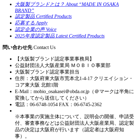
大阪製ブランドとは？
About “MADE IN OSAKA
BRAND”
認定製品
Certified Products
応募する
Apply
認定企業の声
Voice
2025年度認定製品
Latest Certified Products
問い合わせ先
Contact Us
【大阪製ブランド認定事業事務局】
公益財団法人大阪産業局 ＭＯＢＩＯ事業部
大阪製ブランド認定事業担当
住所：大阪府東大阪市荒本北1-4-17 クリエイション・
コア東大阪 北館1階
E-Mail：
mobio_osakasei＠obda.or.jp
（＠マークは半角に
変換してから送信してください）
電話：06-6748-1054 FAX：06-6745-2362
※本事業の実施主体について、説明会の開催、申請受
付、審査事務などは公益財団法人大阪産業局、認定製
品の決定は大阪府が行います（認定者は大阪府知
事）。