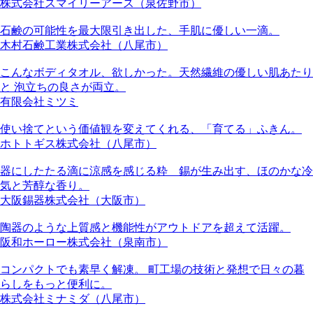
株式会社スマイリーアース（泉佐野市）
石鹸の可能性を最大限引き出した、手肌に優しい一滴。
木村石鹸工業株式会社（八尾市）
こんなボディタオル、欲しかった。天然繊維の優しい肌あたり
と 泡立ちの良さが両立。
有限会社ミツミ
使い捨てという価値観を変えてくれる、「育てる」ふきん。
ホトトギス株式会社（八尾市）
器にしたたる滴に涼感を感じる粋 錫が生み出す、ほのかな冷
気と芳醇な香り。
大阪錫器株式会社（大阪市）
陶器のような上質感と機能性がアウトドアを超えて活躍。
阪和ホーロー株式会社（泉南市）
コンパクトでも素早く解凍。 町工場の技術と発想で日々の暮
らしをもっと便利に。
株式会社ミナミダ（八尾市）