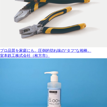
プロ品質を家庭にも。圧倒的切れ味の“タフ”な相棒。
室本鉄工株式会社（枚方市）