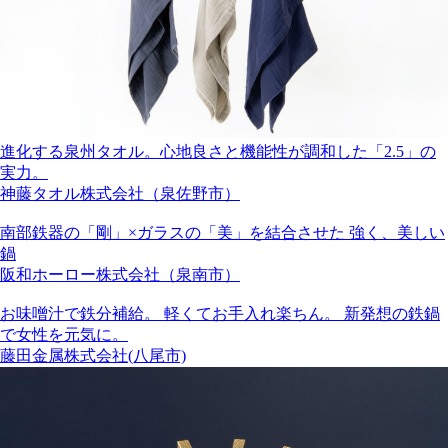
進化する泉州タオル。心地良さと機能性が調和した「2.5」の
実力。
神藤タオル株式会社（泉佐野市）
南部鉄器の「剛」×ガラスの「美」を結合させた 強く、美しい
鍋
阪和ホーロー株式会社（泉南市）
お味噌汁で鉄分補給。 軽くてお手入れ楽ちん。 新発想の鉄鍋
で女性を元気に。
藤田金属株式会社(八尾市)