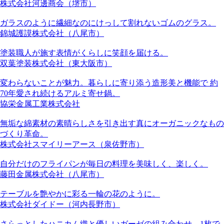
株式会社河邊商会（堺市）
ガラスのように繊細なのにけっして割れないゴムのグラス。
錦城護謨株式会社（八尾市）
塗装職人が施す表情がくらしに笑顔を届ける。
双葉塗装株式会社（東大阪市）
変わらないことが魅力。暮らしに寄り添う造形美と機能で 約
70年愛され続けるアルミ寄せ鍋。
協栄金属工業株式会社
無垢な綿素材の素晴らしさを引き出す真にオーガニックなもの
づくり革命。
株式会社スマイリーアース（泉佐野市）
自分だけのフライパンが毎日の料理を美味しく、楽しく。
藤田金属株式会社（八尾市）
テーブルを艶やかに彩る一輪の花のように。
株式会社ダイドー（河内長野市）
さらっとしたハニカム織と優しいガーゼの組み合わせ、1枚で