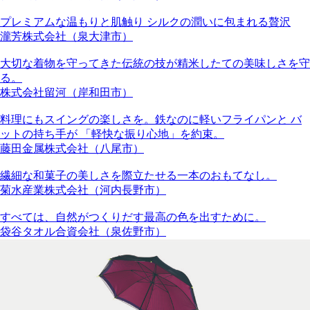
プレミアムな温もりと肌触り シルクの潤いに包まれる贅沢
瀧芳株式会社（泉大津市）
大切な着物を守ってきた伝統の技が精米したての美味しさを守
る。
株式会社留河（岸和田市）
料理にもスイングの楽しさを。鉄なのに軽いフライパンと バ
ットの持ち手が 「軽快な振り心地」を約束。
藤田金属株式会社（八尾市）
繊細な和菓子の美しさを際立たせる一本のおもてなし。
菊水産業株式会社（河内長野市）
すべては、自然がつくりだす最高の色を出すために。
袋谷タオル合資会社（泉佐野市）