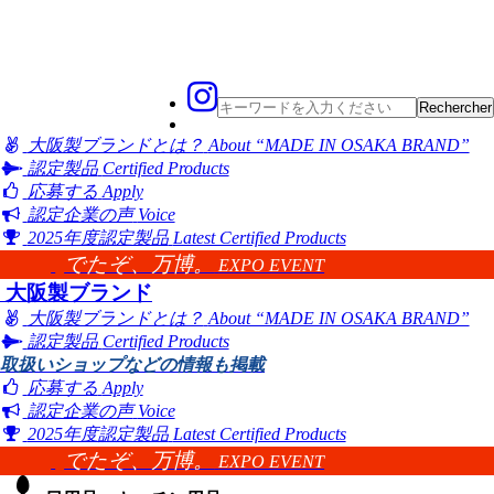
大阪製ブランドとは？
About “MADE IN OSAKA BRAND”
認定製品
Certified Products
応募する
Apply
認定企業の声
Voice
2025年度認定製品
Latest Certified Products
でたぞ、万博。
EXPO EVENT
大阪製ブランド
大阪製ブランドとは？
About “MADE IN OSAKA BRAND”
認定製品
Certified Products
取扱いショップなどの情報も掲載
応募する
Apply
認定企業の声
Voice
2025年度認定製品
Latest Certified Products
でたぞ、万博。
EXPO EVENT