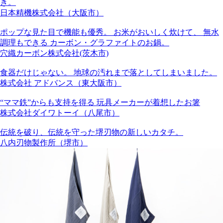
き。
日本精機株式会社（大阪市）
ポップな見た目で機能も優秀。 お米がおいしく炊けて、 無水
調理もできる カーボン・グラファイトのお鍋。
穴織カーボン株式会社(茨木市)
食器だけじゃない。 地球の汚れまで落としてしまいました。
株式会社 アドバンス（東大阪市）
“ママ鉄”からも支持を得る 玩具メーカーが着想したお箸
株式会社ダイワトーイ（八尾市）
伝統を破り、伝統を守った堺刃物の新しいカタチ。
八内刃物製作所（堺市）