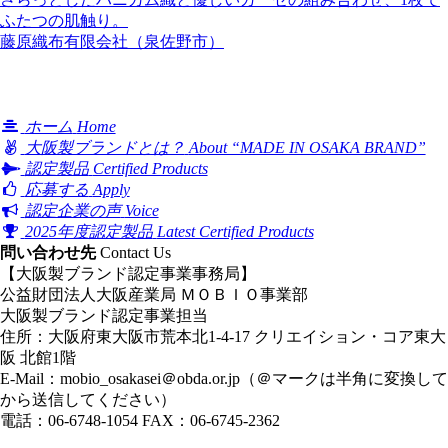
ふたつの肌触り。
藤原織布有限会社（泉佐野市）
ホーム
Home
大阪製ブランドとは？
About “MADE IN OSAKA BRAND”
認定製品
Certified Products
応募する
Apply
認定企業の声
Voice
2025年度認定製品
Latest Certified Products
問い合わせ先
Contact Us
【大阪製ブランド認定事業事務局】
公益財団法人大阪産業局 ＭＯＢＩＯ事業部
大阪製ブランド認定事業担当
住所：大阪府東大阪市荒本北1-4-17 クリエイション・コア東大
阪 北館1階
E-Mail：
mobio_osakasei＠obda.or.jp
（＠マークは半角に変換して
から送信してください）
電話：06-6748-1054 FAX：06-6745-2362