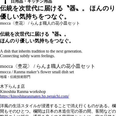
日用品・キッチン用品
伝統を次世代に届ける〝器〟。 ほんのり
優しい気持ちをつなぐ。
mocca〈杢花〉 / らんま職人の花小皿セット
伝統を次世代に届ける〝器〟。
ほんのり優しい気持ちをつなぐ。
A dish that inherits tradition to the next generation.
Connecting subtly warm feelings.
mocca〈杢花〉 / らんま職人の花小皿セット
mocca / Ranma maker’s flower small dish set
地場・伝統技術部門
木下らんま店
Kinoshita Ranma workshop
https://kinoshitaranmaten.hp.peraichi.com/
洋風の生活スタイルが浸透することで消え行くものがある。欄
間もそのひとつ。欄間は日本の木造住宅の茶の間、客間などの