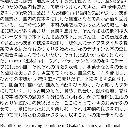
鴨居の上に採光、通風を良くする実用性とともに、室の品格を
保つための室内装飾として取りつけられてきた。400余年の歴
史をもつ伝統的工芸品「大阪欄間」は格調と気品があり、技術
の優秀さ、国内の銘木を使用した優雅さなどで高い評価を受け
ている。江戸時代以降、木材の集散地であった大阪の堀江・横
堀に職人が多く集まり、発展を遂げた。そんな堀江の欄間職人
にルーツを持つ木下らんま店の木下朋美さんは、この伝統を絶
やさぬため技術や技法を駆使し、現代人にライフスタイルを提
案できる新たなものづくりを始めた。花のデザインと木の杢目
の融合を楽しんでもらいたい、そうした思いから名づけられ
た、mocca〈杢花〉は、ウメ、バラ、ランと3種の花をモチー
フにした小皿。それぞれの特徴を表現し、和菓子などをのせる
と繊細な美しさを引き立ててくれる。国産のヒノキを使用し、
ひとつの木塊から3枚を並べて彫りだす。下絵をまず荒削りし
て、図面では描けない曲線と凹凸をひと彫り、ひと彫りカタチ
にしていく。じっと眺めると、質感、風合い、触り心地、香り
まで本物の木の魅力を存分に感じられる。かつて欄間は生活の
ゆとりや遊び心の象徴だった。ここにとっておきのお菓子をの
せて、丁寧に煎れたお茶を楽しむ。それは本物の良さを知り、
かつて持ち得た心の豊かさを取り戻すことへの第一歩となる。
By utilizing the carving technique of Osaka Transoms, a traditional