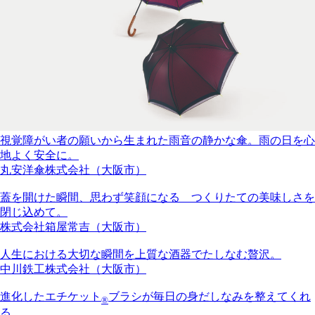
視覚障がい者の願いから生まれた雨音の静かな傘。雨の日を心
地よく安全に。
丸安洋傘株式会社（大阪市）
蓋を開けた瞬間、思わず笑顔になる つくりたての美味しさを
閉じ込めて。
株式会社箱屋常吉（大阪市）
人生における大切な瞬間を上質な酒器でたしなむ贅沢。
中川鉄工株式会社（大阪市）
進化したエチケット
ブラシが毎日の身だしなみを整えてくれ
®
る。