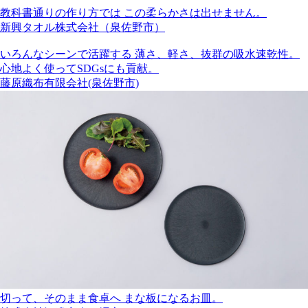
教科書通りの作り方では この柔らかさは出せません。
新興タオル株式会社（泉佐野市）
いろんなシーンで活躍する 薄さ、軽さ、抜群の吸水速乾性。
心地よく使ってSDGsにも貢献。
藤原織布有限会社(泉佐野市)
切って、そのまま食卓へ まな板になるお皿。