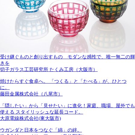
受け継ぐものと創り出すもの モダンな感性で、唯一無二の輝
きを
切子ガラス工芸研究所 たくみ工房（大阪市）
焼けたらすぐ食卓へ。 「つくる」と「たべる」が、ひとつ
に。
藤田金属株式会社（八尾市）
「隠したい」から「見せたい」に進化！家庭、職場、屋外でも
使える スタイリッシュな延長コード。
大原電線株式会社(東大阪市)
ウガンダと日本をつなぐ「綿」の絆。