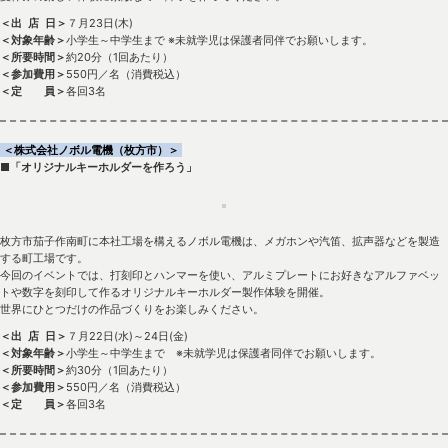
＜出 店 日＞
７月23日(木)
＜対象年齢＞
小学生～中学生まで ※未就学児は保護者同伴でお願いします。
＜所要時間＞
約20分（1回あたり）
＜参加費用＞
550円／名（消費税込）
＜定 員＞
各回3名
＜株式会社ノボル電機（枚方市）＞
■「オリジナルキーホルダーを作ろう」
枚方市茄子作南町に本社工場を構えるノボル電機は、メガホンや汽笛、拡声器などを製造
する町工場です。
今回のイベントでは、打刻印とハンマーを使い、アルミプレートにお好きなアルファベッ
トや数字を刻印して作るオリジナルキーホルダー製作体験を開催。
世界にひとつだけの作品づくりをお楽しみください。
＜出 店 日＞
７月22日(水)～24日(金)
＜対象年齢＞
小学生～中学生まで ※未就学児は保護者同伴でお願いします。
＜所要時間＞
約30分（1回あたり）
＜参加費用＞
550円／名（消費税込）
＜定 員＞
各回3名