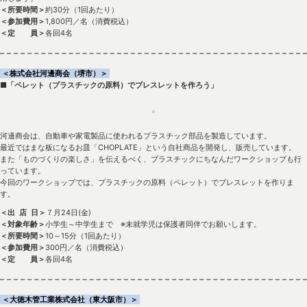
＜所要時間＞
約30分（1回あたり）
＜参加費用＞
1,800円／名（消費税込）
＜定 員＞
各回4名
＜株式会社河邊商会（堺市）＞
■「ペレット（プラスチックの原料）でブレスレットを作ろう」
河邊商会は、自動車や家電製品に使われるプラスチック部品を製造しています。
最近ではまな板になるお皿「CHOPLATE」という自社商品を開発し、販売しています。
また「ものづくりの楽しさ」を伝えるべく、プラスチックにちなんだワークショップも行
っています。
今回のワークショップでは、プラスチックの原料（ペレット）でブレスレットを作りま
す。
＜出 店 日＞
７月24日(金)
＜対象年齢＞
小学生～中学生まで ※未就学児は保護者同伴でお願いします。
＜所要時間＞
10～15分（1回あたり）
＜参加費用＞
300円／名（消費税込）
＜定 員＞
各回4名
＜大徳木管工業株式会社（東大阪市）＞