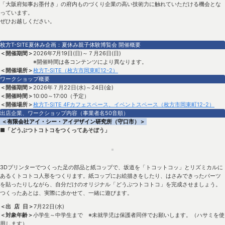
「大阪府知事お墨付き」の府内ものづくり企業の高い技術力に触れていただける機会とな
っています。
ぜひお越しください。
枚方T-SITE夏休み企画：夏休み親子体験博覧会 開催概要
＜開催期間＞
2026年7月19日(日)～７月26日(日)
※開催時間は各コンテンツにより異なります。
＜開催場所＞
枚方T-SITE（枚方市岡東町12-2）
ワークショップ概要
＜開催期間＞
2026年７月22日(水)～24日(金)
＜開催時間＞
10:00～17:00（予定）
＜開催場所＞
枚方T-SITE 4Fカフェスペース、イベントスペース（枚方市岡東町12-2）
出店企業、ワークショップ内容（事業者名50音順）
＜有限会社アイ・シー・アイデザイン研究所（守口市）＞
■「どうぶつトコトコをつくってあそぼう」
3Dプリンターでつくった足の部品と紙コップで、坂道を「トコットコッ」とリズミカルに
あるくトコトコ人形をつくります。紙コップにお絵描きをしたり、はさみできったパーツ
を貼ったりしながら、自分だけのオリジナル「どうぶつトコトコ」を完成させましょう。
つくったあとは、実際に歩かせて、一緒に遊びます。
＜出 店 日＞
7月22日(水)
＜対象年齢＞
小学生～中学生まで ※未就学児は保護者同伴でお願いします。（ハサミを使
用します）