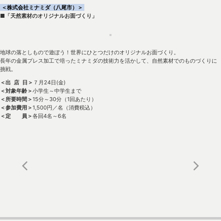
＜株式会社ミナミダ（八尾市）＞
■「天然素材のオリジナルお面づくり」
地球の落としもので遊ぼう！世界にひとつだけのオリジナルお面づくり。
長年の金属プレス加工で培ったミナミダの技術力を活かして、自然素材でのものづくりに
挑戦。
＜出 店 日＞
７月24日(金)
＜対象年齢＞
小学生～中学生まで
＜所要時間＞
15分～30分（1回あたり）
＜参加費用＞
1,500円／名（消費税込）
＜定 員＞
各回4名～6名