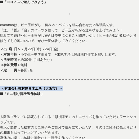
■「ココノスで遊んでみよう」
coconosは、ビー玉転がし・積み木・パズルを組み合わせた木製玩具です。
『道』『坂』『台』のパーツを使って、ビー玉が転がる道を積み上げてみよう！
組み立て遊びやビー玉転がし好きは夢中になること間違いなし！ビー玉が転がる様子と音
はとても心地いいので、ぜひ一度体験してみてください。
＜出 店 日＞
７月22日(水)～24日(金)
＜対象年齢＞
小学生～中学生まで ※未就学児は保護者同伴でお願いします。
＜所要時間＞
約30分（1回あたり）
＜参加費用＞
無料
＜定 員＞
各回3名
＜有限会社種村建具木工所（大阪市）＞
■「ミニ彩り障子製作体験」
大阪製ブランドに認定されている「彩り障子」のミニサイズを作っていただくワークショ
ップです。
職人が製作した桧材のミニ障子をご自分で組み立ていただき、そのミニ障子に色とりどり
の和紙を貼って仕上げていただきます。
夏休みの楽しい体験に素敵なミニ障子を作ってください。