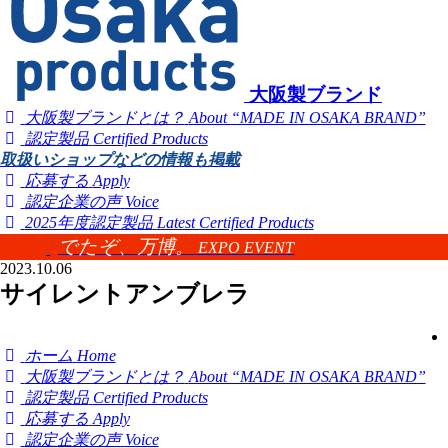
大阪製ブランド
大阪製ブランドとは？
About “MADE IN OSAKA BRAND”
認定製品
Certified Products
取扱いショップなどの情報も掲載
応募する
Apply
認定企業の声
Voice
2025年度認定製品
Latest Certified Products
でたぞ、万博。
EXPO EVENT
2023.10.06
サイレントアンブレラ
ホーム
Home
大阪製ブランドとは？
About “MADE IN OSAKA BRAND”
認定製品
Certified Products
応募する
Apply
認定企業の声
Voice