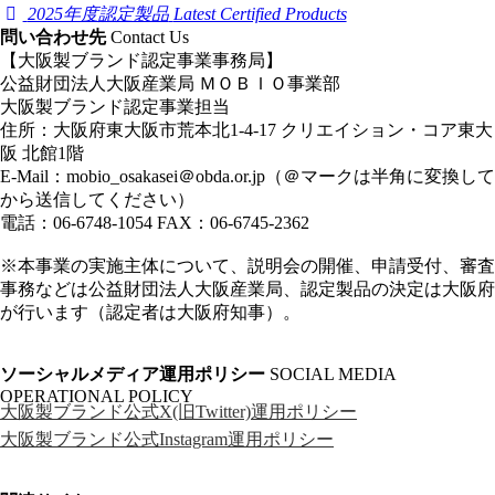
2025年度認定製品
Latest Certified Products
問い合わせ先
Contact Us
【大阪製ブランド認定事業事務局】
公益財団法人大阪産業局 ＭＯＢＩＯ事業部
大阪製ブランド認定事業担当
住所：大阪府東大阪市荒本北1-4-17 クリエイション・コア東大
阪 北館1階
E-Mail：
mobio_osakasei＠obda.or.jp
（＠マークは半角に変換して
から送信してください）
電話：06-6748-1054 FAX：06-6745-2362
※本事業の実施主体について、説明会の開催、申請受付、審査
事務などは公益財団法人大阪産業局、認定製品の決定は大阪府
が行います（認定者は大阪府知事）。
ソーシャルメディア運用ポリシー
SOCIAL MEDIA
OPERATIONAL POLICY
大阪製ブランド公式X(旧Twitter)運用ポリシー
大阪製ブランド公式Instagram運用ポリシー