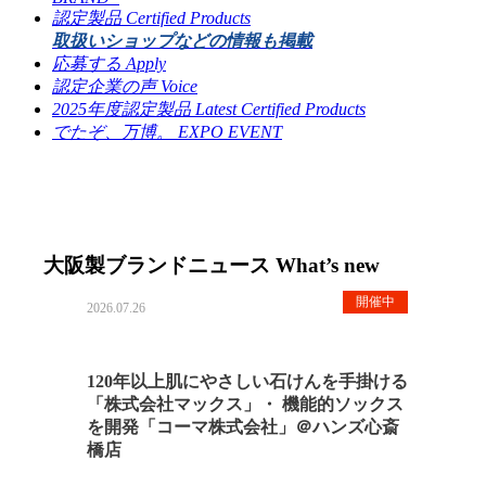
認定製品
Certified Products
取扱いショップなどの情報も掲載
応募する
Apply
認定企業の声
Voice
2025年度認定製品
Latest Certified Products
でたぞ、万博。
EXPO EVENT
大阪製ブランドニュース
What’s new
開催中
2026.07.26
120年以上肌にやさしい石けんを手掛ける
「株式会社マックス」・ 機能的ソックス
を開発「コーマ株式会社」＠ハンズ心斎
橋店