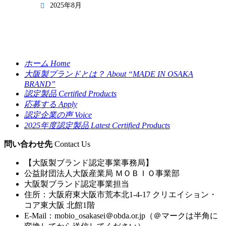
2025年8月
ホーム
Home
大阪製ブランドとは？
About “MADE IN OSAKA
BRAND”
認定製品
Certified Products
応募する
Apply
認定企業の声
Voice
2025年度認定製品
Latest Certified Products
問い合わせ先
Contact Us
【大阪製ブランド認定事業事務局】
公益財団法人大阪産業局 ＭＯＢＩＯ事業部
大阪製ブランド認定事業担当
住所：大阪府東大阪市荒本北1-4-17 クリエイション・
コア東大阪 北館1階
E-Mail：
mobio_osakasei＠obda.or.jp
（＠マークは半角に