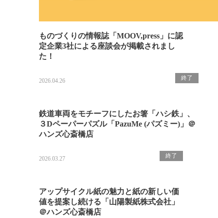
ものづくりの情報誌「MOOV,press」に認
定企業3社による座談会が掲載されまし
た！
終了
2026.04.26
鉄道車両をモチーフにしたお箸「ハシ鉄」、
３Dペーパーパズル「PazuMe (パズミー)」＠
ハンズ心斎橋店
終了
2026.03.27
アップサイクル紙の魅力と紙の新しい価
値を提案し続ける「山陽製紙株式会社」
＠ハンズ心斎橋店