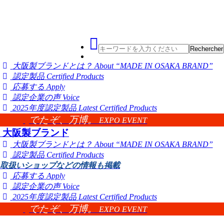
大阪製ブランドとは？
About “MADE IN OSAKA BRAND”
認定製品
Certified Products
応募する
Apply
認定企業の声
Voice
2025年度認定製品
Latest Certified Products
でたぞ、万博。
EXPO EVENT
大阪製ブランド
大阪製ブランドとは？
About “MADE IN OSAKA BRAND”
認定製品
Certified Products
取扱いショップなどの情報も掲載
応募する
Apply
認定企業の声
Voice
2025年度認定製品
Latest Certified Products
でたぞ、万博。
EXPO EVENT