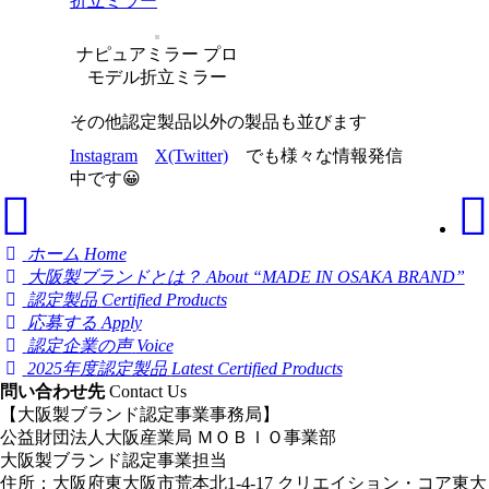
折立ミラー
ナピュアミラー プロ
モデル折立ミラー
その他認定製品以外の製品も並びます
Instagram
X(Twitter)
でも様々な情報発信
中です😀
ホーム
Home
大阪製ブランドとは？
About “MADE IN OSAKA BRAND”
認定製品
Certified Products
応募する
Apply
認定企業の声
Voice
2025年度認定製品
Latest Certified Products
問い合わせ先
Contact Us
【大阪製ブランド認定事業事務局】
公益財団法人大阪産業局 ＭＯＢＩＯ事業部
大阪製ブランド認定事業担当
住所：大阪府東大阪市荒本北1-4-17 クリエイション・コア東大