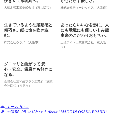
かき立てる玩具へ。
がもたらす優しさ。
大徳木管工業株式会社（東大阪市）
株式会社ティーレックス（大阪市）
生きているような躍動感と
あったらいいなを形に。人
精巧さ。紙に命を吹き込
にも環境にも優しいもみ殻
む。
由来のこだわりおもちゃ。
株式会社ウラノ （大阪市）
三優ライト工業株式会社（東大阪
市）
グニャリと曲がって 安
心・安全。歯磨きも好きに
なる。
合資会社三和歯ブラシ工業所／株式
会社DHL（八尾市）
ホーム
Home
大阪製ブランドとは？
About “MADE IN OSAKA BRAND”