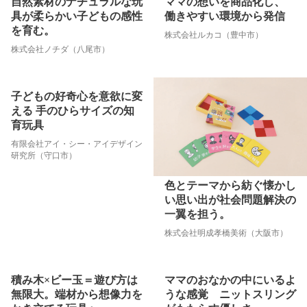
自然素材のナチュラルな玩
ママの想いを商品化し、
具が柔らかい子どもの感性
働きやすい環境から発信
を育む。
株式会社ルカコ（豊中市）
株式会社ノチダ（八尾市）
子どもの好奇心を意欲に変
える 手のひらサイズの知
育玩具
有限会社アイ・シー・アイデザイン
研究所（守口市）
色とテーマから紡ぐ懐かし
い思い出が社会問題解決の
一翼を担う。
株式会社明成孝橋美術（大阪市）
積み木×ビー玉＝遊び方は
ママのおなかの中にいるよ
無限大。端材から想像力を
うな感覚 ニットスリング