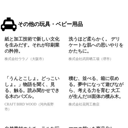
その他の玩具・ベビー用品
紙と加工技術で新しい文化
洗うほど柔らかく。 デリ
を生みだす。それが印刷業
ケートな肌への思いやりを
の矜持。
かたちに。
株式会社ウラノ（大阪市）
株式会社武田晒工場（堺市）
「うんとこしょ。どっこい
積む、並べる、箱に収め
しょ。」物語を聞く、見
る。夢中になって遊びなが
る、触る。読み聞かせでき
ら、考える力を育む 大工
る木のパズル。
が生んだ18面体の積み木。
CRAFT BIRD WOOD（河内長野
株式会社花岡工務店
市）