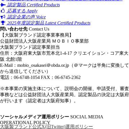
認定製品
Certified Products
応募する
Apply
認定企業の声
Voice
2025年度認定製品
Latest Certified Products
問い合わせ先
Contact Us
【大阪製ブランド認定事業事務局】
公益財団法人大阪産業局 ＭＯＢＩＯ事業部
大阪製ブランド認定事業担当
住所：大阪府東大阪市荒本北1-4-17 クリエイション・コア東大
阪 北館1階
E-Mail：
mobio_osakasei＠obda.or.jp
（＠マークは半角に変換して
から送信してください）
電話：06-6748-1054 FAX：06-6745-2362
※本事業の実施主体について、説明会の開催、申請受付、審査
事務などは公益財団法人大阪産業局、認定製品の決定は大阪府
が行います（認定者は大阪府知事）。
ソーシャルメディア運用ポリシー
SOCIAL MEDIA
OPERATIONAL POLICY
大阪製ブランド公式X(旧Twitter)運用ポリシー