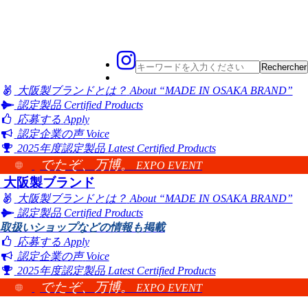
大阪製ブランドとは？
About “MADE IN OSAKA BRAND”
認定製品
Certified Products
応募する
Apply
認定企業の声
Voice
2025年度認定製品
Latest Certified Products
でたぞ、万博。
EXPO EVENT
大阪製ブランド
大阪製ブランドとは？
About “MADE IN OSAKA BRAND”
認定製品
Certified Products
取扱いショップなどの情報も掲載
応募する
Apply
認定企業の声
Voice
2025年度認定製品
Latest Certified Products
でたぞ、万博。
EXPO EVENT