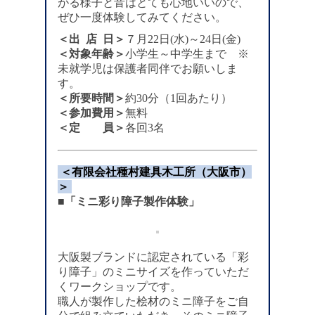
がる様子と音はとても心地いいので、
ぜひ一度体験してみてください。
＜出 店 日＞
７月22日(水)～24日(金)
＜対象年齢＞
小学生～中学生まで ※
未就学児は保護者同伴でお願いしま
す。
＜所要時間＞
約30分（1回あたり）
＜参加費用＞
無料
＜定 員＞
各回3名
＜有限会社種村建具木工所（大阪市）
＞
■「ミニ彩り障子製作体験」
大阪製ブランドに認定されている「彩
り障子」のミニサイズを作っていただ
くワークショップです。
職人が製作した桧材のミニ障子をご自