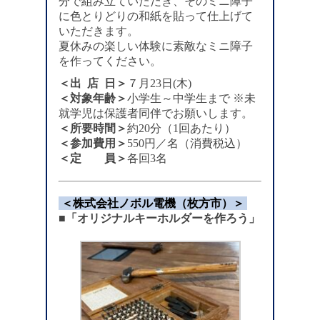
分で組み立ていただき、そのミニ障子
に色とりどりの和紙を貼って仕上げて
いただきます。
夏休みの楽しい体験に素敵なミニ障子
を作ってください。
＜出 店 日＞
７月23日(木)
＜対象年齢＞
小学生～中学生まで ※未
就学児は保護者同伴でお願いします。
＜所要時間＞
約20分（1回あたり）
＜参加費用＞
550円／名（消費税込）
＜定 員＞
各回3名
＜株式会社ノボル電機（枚方市）＞
■「オリジナルキーホルダーを作ろう」