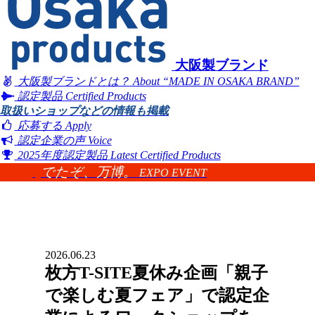
大阪製ブランド
大阪製ブランドとは？
About “MADE IN OSAKA BRAND”
認定製品
Certified Products
取扱いショップなどの情報も掲載
応募する
Apply
認定企業の声
Voice
2025年度認定製品
Latest Certified Products
でたぞ、万博。
EXPO EVENT
2026.06.23
枚方T-SITE夏休み企画「親子
で楽しむ夏フェア」で認定企