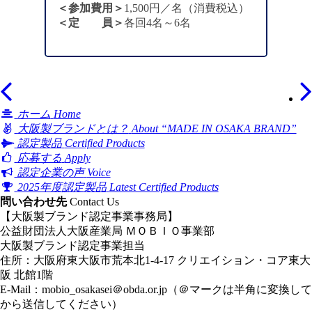
＜参加費用＞
1,500円／名（消費税込）
＜定 員＞
各回4名～6名
ホーム
Home
大阪製ブランドとは？
About “MADE IN OSAKA BRAND”
認定製品
Certified Products
応募する
Apply
認定企業の声
Voice
2025年度認定製品
Latest Certified Products
問い合わせ先
Contact Us
【大阪製ブランド認定事業事務局】
公益財団法人大阪産業局 ＭＯＢＩＯ事業部
大阪製ブランド認定事業担当
住所：大阪府東大阪市荒本北1-4-17 クリエイション・コア東大
阪 北館1階
E-Mail：
mobio_osakasei＠obda.or.jp
（＠マークは半角に変換して
から送信してください）