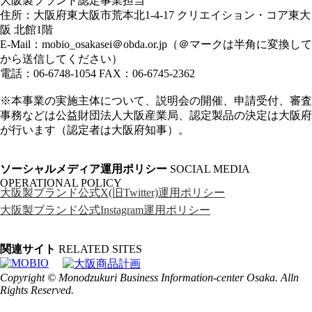
大阪製ブランド認定事業担当
住所：大阪府東大阪市荒本北1-4-17 クリエイション・コア東大
阪 北館1階
E-Mail：
mobio_osakasei＠obda.or.jp
（＠マークは半角に変換して
から送信してください）
電話：06-6748-1054 FAX：06-6745-2362
※本事業の実施主体について、説明会の開催、申請受付、審査
事務などは公益財団法人大阪産業局、認定製品の決定は大阪府
が行います（認定者は大阪府知事）。
ソーシャルメディア運用ポリシー
SOCIAL MEDIA
OPERATIONAL POLICY
大阪製ブランド公式X(旧Twitter)運用ポリシー
大阪製ブランド公式Instagram運用ポリシー
関連サイト
RELATED SITES
Copyright © Monodzukuri Business Information-center Osaka. Alln
Rights Reserved.