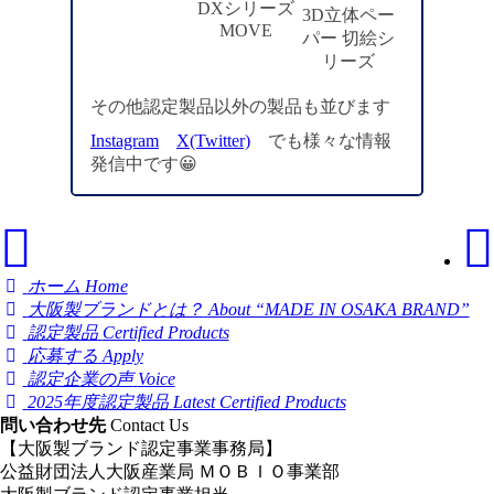
DXシリーズ
3D立体ペー
MOVE
パー 切絵シ
リーズ
その他認定製品以外の製品も並びます
Instagram
X(Twitter)
でも様々な情報
発信中です😀
ホーム
Home
大阪製ブランドとは？
About “MADE IN OSAKA BRAND”
認定製品
Certified Products
応募する
Apply
認定企業の声
Voice
2025年度認定製品
Latest Certified Products
問い合わせ先
Contact Us
【大阪製ブランド認定事業事務局】
公益財団法人大阪産業局 ＭＯＢＩＯ事業部