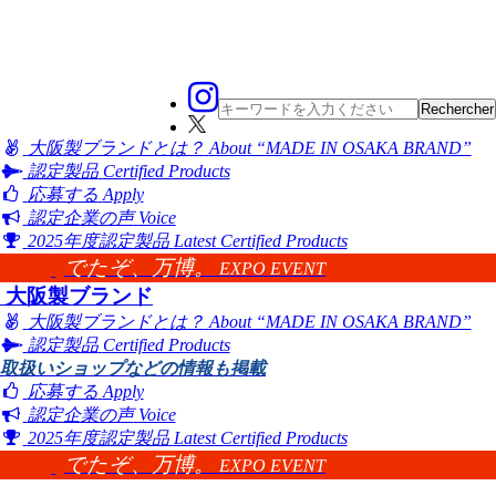
大阪製ブランドとは？
About “MADE IN OSAKA BRAND”
認定製品
Certified Products
応募する
Apply
認定企業の声
Voice
2025年度認定製品
Latest Certified Products
でたぞ、万博。
EXPO EVENT
大阪製ブランド
大阪製ブランドとは？
About “MADE IN OSAKA BRAND”
認定製品
Certified Products
取扱いショップなどの情報も掲載
応募する
Apply
認定企業の声
Voice
2025年度認定製品
Latest Certified Products
でたぞ、万博。
EXPO EVENT