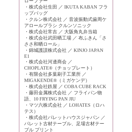
ローファー
・株式会社生田 ／ IKUTA KABAN フラ
ップバッグ
・クルン株式会社 ／ 音波振動式歯周ケ
アロールブラシ クルンソニック
・株式会社常吉 ／ 大阪角丸弁当箱
・株式会社武田晒工場 ／ 布ふきん「さ
ささ和晒ロール」
・錦城護謨株式会社 ／ KINJO JAPAN
E1
・株式会社河邊商会 ／
CHOPLATE®（チョップレート）
・有限会社多葉刷子工業所 ／
MIGAKENDE®（ミガケンデ）
・株式会社鉄屋 ／ COBA CUBE RACK
・藤田金属株式会社 ／ フライパン物
語、10 FRYING PAN JIU
・マツ六株式会社 ／ LOHATES（ロハ
テス）
・株式会社パレットハウスジャパン ／
パレット古材テーブル、足場古材テー
ブル プリント