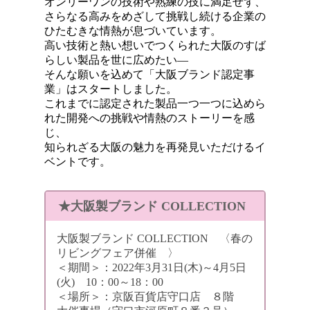
オンリーワンの技術や熟練の技に満足せず、
さらなる高みをめざして挑戦し続ける企業の
ひたむきな情熱が息づ
いています。
高い技術と熱い想いでつくられた大阪のすば
らしい製品を世に広め
たい—
そんな願いを込めて「大阪ブランド認定事
業」
はスタートしました。
これまでに認定された製品一つ一つに込めら
れた開発への挑戦や情
熱のストーリーを感
じ、
知られざる大阪の魅力を再発見いただけるイ
ベントです。
★大阪製ブランド COLLECTION
大阪製ブランド COLLECTION 〈春の
リビングフェア併催 〉
＜期間＞：2022年3月31日(木)～4月5日
(火) 10：00～18：00
＜場所＞：京阪百貨店守口店 ８階