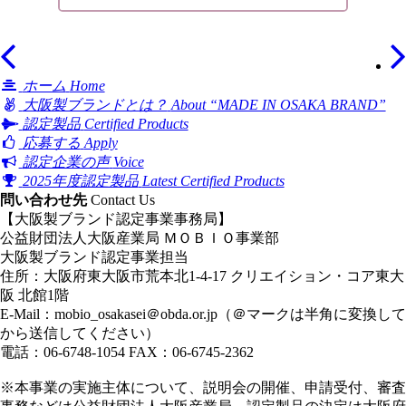
ホーム
Home
大阪製ブランドとは？
About “MADE IN OSAKA BRAND”
認定製品
Certified Products
応募する
Apply
認定企業の声
Voice
2025年度認定製品
Latest Certified Products
問い合わせ先
Contact Us
【大阪製ブランド認定事業事務局】
公益財団法人大阪産業局 ＭＯＢＩＯ事業部
大阪製ブランド認定事業担当
住所：大阪府東大阪市荒本北1-4-17 クリエイション・コア東大
阪 北館1階
E-Mail：
mobio_osakasei＠obda.or.jp
（＠マークは半角に変換して
から送信してください）
電話：06-6748-1054 FAX：06-6745-2362
※本事業の実施主体について、説明会の開催、申請受付、審査