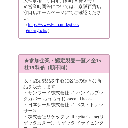
大催事場（守口市河原町８番３号）
※営業時間等については、
京阪
百貨店
守口店ホームページにてご確認くださ
い。
（
https://www.keihan-dept.co.
jp/moriguchi/
）
★参加企業・認定製品一覧／全15
社19製品（順不同）
以下認定製品を中心に各社の様々な商
品を販売します。
・サンワード株式会社 ／ ハンドルブッ
クカバー らうらうじ -second hose-
・日本シール株式会社 ／ ベストトレッ
サー®
・株式会社リゲッタ ／ Regetta Canoe(リ
ゲッタカヌー)、リゲッタ ドライビング