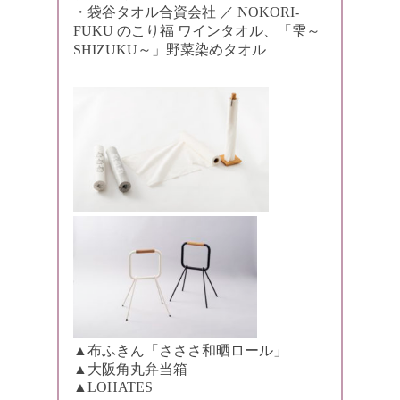
・袋谷タオル合資会社 ／ NOKORI-
FUKU のこり福 ワインタオル、「雫～
SHIZUKU～」野菜染めタオル
▲布ふきん「さささ和晒ロール」
▲大阪角丸弁当箱
▲LOHATES